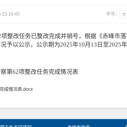
13 16:45
字号：
大
2
项整改任务已整改完成
并销号，
根据《赤峰市落
情况予以公示，公示期为
2025年10月1
3
日至
2025
督察第
62
项整改任务完成情况表
成情况表.docx